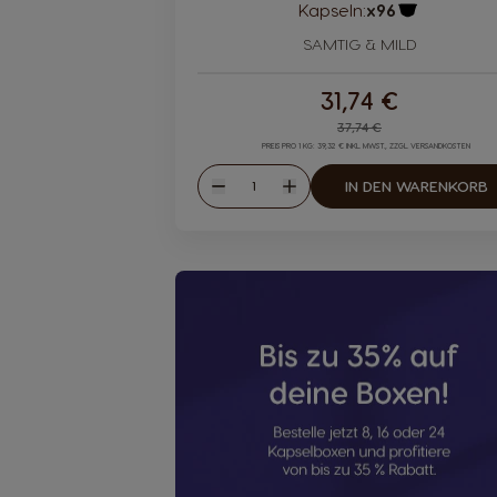
Kapseln:
x96
Kapsel-Sym
SAMTIG & MILD
31,74 €
Regular Price
37,74 €
PREIS PRO 1 KG: 39,32 € INKL. MWST., ZZGL. VERSANDKOSTEN
Menge
IN DEN WARENKORB
Abnahme
Zunahme