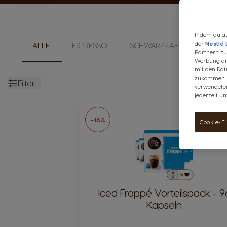
Indem du au
der
Nestlé 
ALLE
ESPRESSO
SCHWARZKAFFEE
MIL
Partnern zu.
Werbung anz
mit den Dat
zukommen la
Filter
verwendeten
Geöffnet
jederzeit un
-16%
Cookie-E
Iced Frappé Vorteilspack - 9
Kapseln