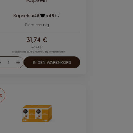
Kapseln:
x48
x48
Kapsel-Symbol
Kapsel-Symbol
Extra cremig
31,74 €
Regular Price
37,74 €
Preis pro 1 kg: 33,75 € inkl. MwSt., zzgl. Versandkosten
Menge
IN DEN WARENKORB
Abnahme
Zunahme
6%