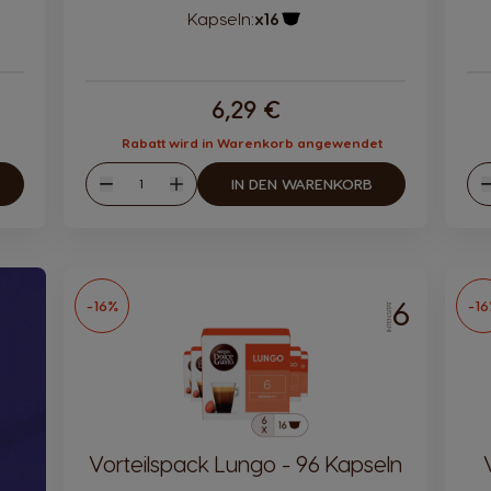
Kapseln:
x16
bol
Kapsel-Symbol
6,29 €
Rabatt wird in Warenkorb angewendet
Menge
IN DEN WARENKORB
Abnahme
Zunahme
6
-16%
-1
INTENSITÄT
Vorteilspack Lungo - 96 Kapseln