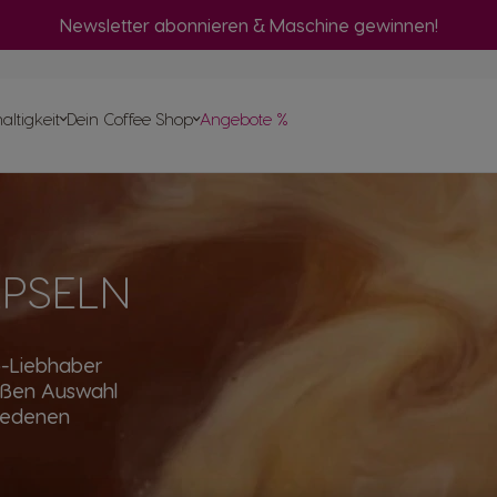
Newsletter abonnieren & Maschine gewinnen!
vergleich
ltigkeit
Dein Coffee Shop
Angebote %
llen
 Help-
apseln
pte
PSELN
o-Liebhaber
roßen Auswahl
hiedenen