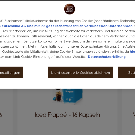
f „Zustimmen“ klickst, stimmst du der Nutzung von Cookies (oder ähnlichen Technolog
Deutschland AG und mit ihr gesellschaftsrechtlich verbundenen Unternehmen
s
CHKAFFEE
TEE & SCHOKOLADE
ENTKOFFEINIERT
 Dies ist erforderlich, um die Nutzung der Webseite zu verbessern und für dich persona
eigen zu können. Falls relevant, können auch die Daten aus deinem Verhalten auf d
en aus deinem Benutzerkonto kombiniert werden, um dir relevantere Inhalte anzeig
ssen zu können. Mehr Infos erhältst du in unserer Datenschutzerklärung. Eine Aufste
 Cookies sowie die Möglichkeit, deine Cookie-Einstellungen zu ändern, erhältst du
hi
ter dem Link "Cookie-Einstellungen" auf dieser Website.
Datenschutzerklärung
Bis zu
7
-1
INTENSITÄT
-35%
instellungen
Nicht essentielle Cookies ablehnen
Zus
6
Iced Frappé - 16 Kapseln