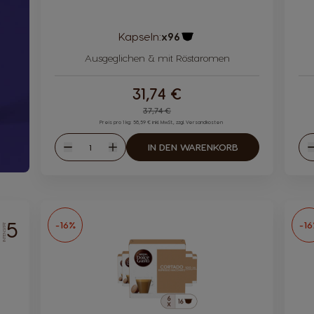
Kapseln:
x96
Kapsel-Symbol
Ausgeglichen & mit Röstaromen
31,74 €
Regular Price
37,74 €
Preis pro 1 kg: 58,59 € inkl. MwSt., zzgl. Versandkosten
Menge
IN DEN WARENKORB
Abnahme
Zunahme
5
-16%
-1
INTENSITÄT