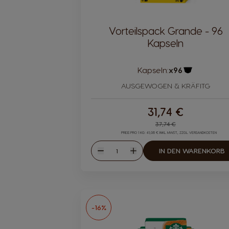
Vorteilspack Grande - 96
Kapseln
Kapseln:
x96
Kapsel-Sym
AUSGEWOGEN & KRÄFITG
31,74 €
Regular Price
37,74 €
PREIS PRO 1 KG: 41,08 € INKL. MWST., ZZGL. VERSANDKOSTEN
Menge
IN DEN WARENKORB
Abnahme
Zunahme
-16%