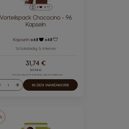
Vorteilspack Chococino - 96
Kapseln
Kapseln:
x48
x48
Kapsel-Symbol
Kapsel-Symbol
Schokoladig & Intensiv
31,74 €
Regular Price
37,74 €
Preis pro 1 kg: 24,57 € inkl. MwSt., zzgl. Versandkosten
Menge
IN DEN WARENKORB
Abnahme
Zunahme
6%