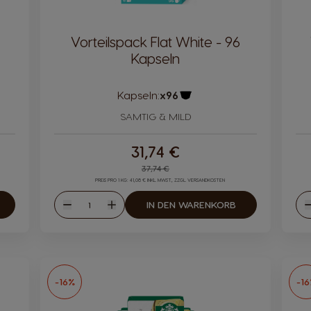
Vorteilspack Flat White - 96
Kapseln
Kapseln:
x96
bol
Kapsel-Symbol
SAMTIG & MILD
31,74 €
Regular Price
37,74 €
PREIS PRO 1 KG: 41,08 € INKL. MWST., ZZGL. VERSANDKOSTEN
Menge
IN DEN WARENKORB
Abnahme
Zunahme
-16%
-1