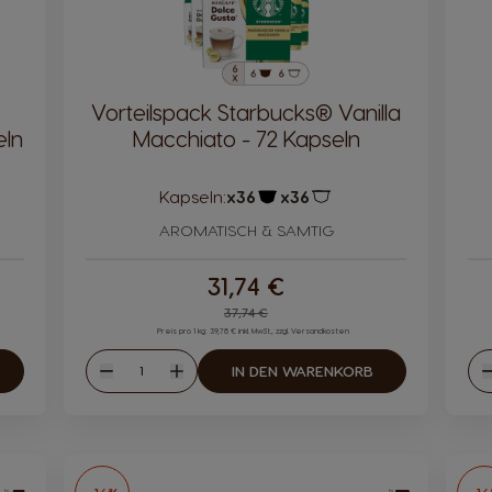
Vorteilspack Starbucks® Vanilla
eln
Macchiato - 72 Kapseln
Kapseln:
x36
x36
Symbol
Kapsel-Symbol
Kapsel-Symbol
AROMATISCH & SAMTIG
31,74 €
Regular Price
37,74 €
Preis pro 1 kg: 39,78 € inkl. MwSt., zzgl. Versandkosten
Menge
IN DEN WARENKORB
Abnahme
Zunahme