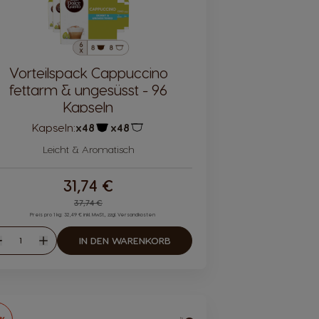
Vorteilspack Cappuccino
fettarm & ungesüsst - 96
Kapseln
Kapseln:
x48
x48
Kapsel-Symbol
Kapsel-Symbol
Leicht & Aromatisch
31,74 €
Regular Price
37,74 €
Preis pro 1 kg: 32,49 € inkl. MwSt., zzgl. Versandkosten
Menge
IN DEN WARENKORB
Abnahme
Zunahme