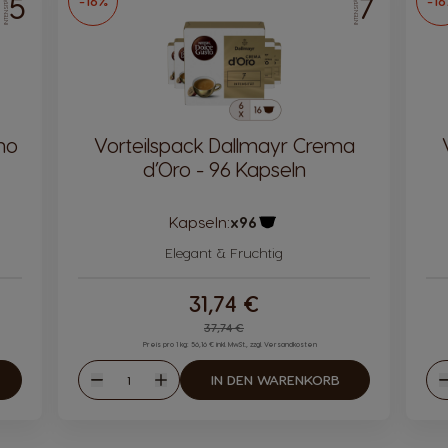
5
7
-16%
-1
INTENSITÄT
INTENSITÄT
mo
Vorteilspack Dallmayr Crema
d’Oro - 96 Kapseln
Kapseln:
x96
bol
Kapsel-Symbol
Elegant & Fruchtig
31,74 €
Regular Price
37,74 €
Preis pro 1 kg: 56,16 € inkl. MwSt., zzgl. Versandkosten
Menge
IN DEN WARENKORB
Abnahme
Zunahme