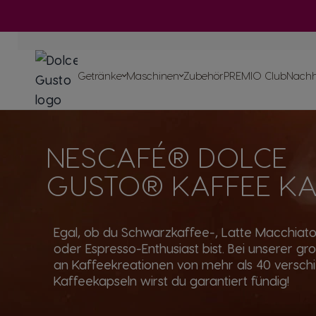
Zum Inhalt springen
Maschinen
Getränke
Maschinen
Getränke
Maschinen
Zubehör
PREMIO Club
Nachha
Schnell
Nachbeste
Maschinen
NESCAFÉ® DOLCE
Center
Recycle deine K
Unsere
Unsere Artikel
Unsere Reze
Verpflichtungen
GUSTO® KAFFEE KA
Egal, ob du Schwarzkaffee-, Latte Macchiat
oder Espresso-Enthusiast bist. Bei unserer g
an Kaffeekreationen von mehr als 40 versc
Kaffeekapseln wirst du garantiert fündig!