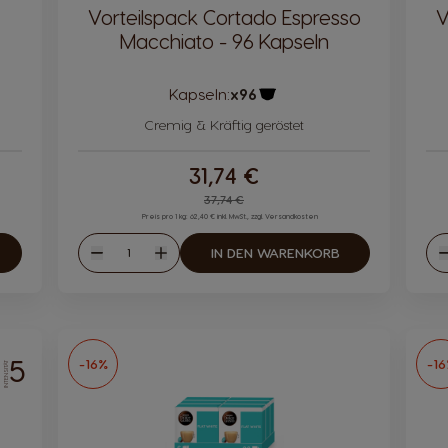
Vorteilspack Cortado Espresso
V
Macchiato - 96 Kapseln
Kapseln:
x96
bol
Kapsel-Symbol
Cremig & Kräftig geröstet
31,74 €
Regular Price
37,74 €
Preis pro 1 kg: 62,40 € inkl. MwSt., zzgl. Versandkosten
Menge
IN DEN WARENKORB
Abnahme
Zunahme
5
-16%
-1
INTENSITÄT