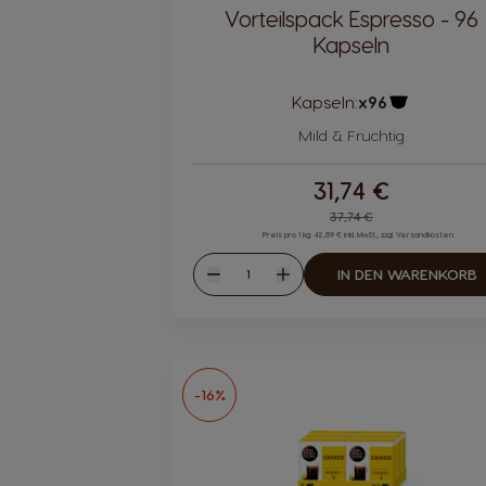
Vorteilspack Espresso - 96
Kapseln
Kapseln:
x96
Kapsel-Sym
Mild & Fruchtig
31,74 €
Regular Price
37,74 €
Preis pro 1 kg: 42,89 € inkl. MwSt., zzgl. Versandkosten
Menge
IN DEN WARENKORB
Abnahme
Zunahme
-16%