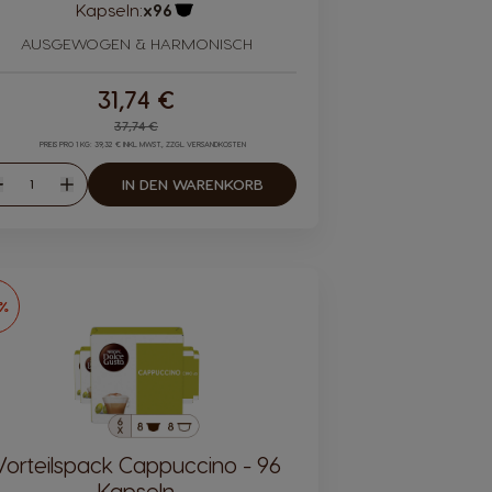
Kapseln:
x96
Kapsel-Symbol
AUSGEWOGEN & HARMONISCH
31,74 €
Regular Price
37,74 €
PREIS PRO 1 KG: 39,32 € INKL. MWST., ZZGL. VERSANDKOSTEN
Menge
IN DEN WARENKORB
Abnahme
Zunahme
6%
Vorteilspack Cappuccino - 96
Kapseln