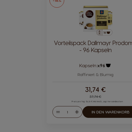
-16%
Vorteilspack Dallmayr Prodo
- 96 Kapseln
Kapseln:
x96
Kapsel-Sym
Raffiniert & Blumig
31,74 €
Regular Price
37,74 €
Preis pro 1 kg: 56,16 € inkl. MwSt., zzgl. Versandkosten
Menge
IN DEN WARENKORB
Abnahme
Zunahme