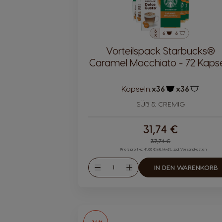
Vorteilspack Starbucks®
Caramel Macchiato - 72 Kaps
Kapseln:
x36
x36
Kapsel-Symbol
Kapsel-
SÜß & CREMIG
31,74 €
Regular Price
37,74 €
Preis pro 1 kg: 41,08 € inkl. MwSt., zzgl. Versandkosten
Menge
IN DEN WARENKORB
Abnahme
Zunahme