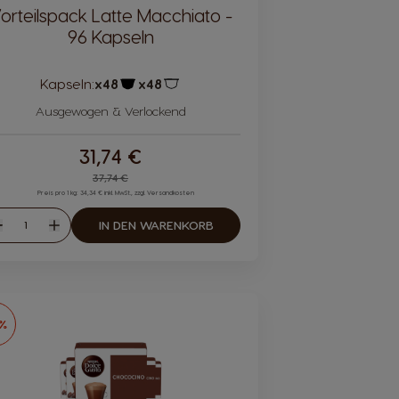
orteilspack Latte Macchiato -
96 Kapseln
Kapseln:
x48
x48
Kapsel-Symbol
Kapsel-Symbol
Ausgewogen & Verlockend
31,74 €
Regular Price
37,74 €
Preis pro 1 kg: 34,34 € inkl. MwSt., zzgl. Versandkosten
Menge
IN DEN WARENKORB
Abnahme
Zunahme
6%