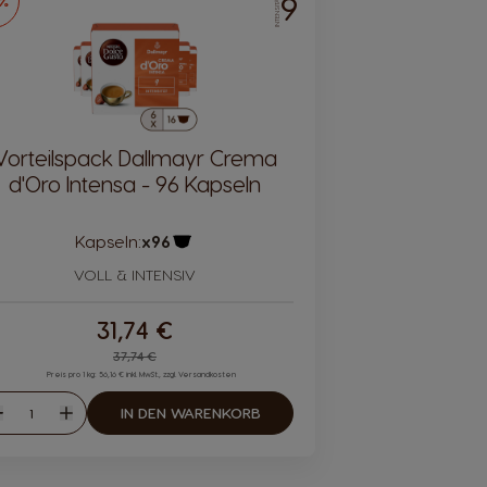
9
6%
INTENSITÄT
Vorteilspack Dallmayr Crema
d'Oro Intensa - 96 Kapseln
Kapseln:
x96
Kapsel-Symbol
VOLL & INTENSIV
31,74 €
Regular Price
37,74 €
Preis pro 1 kg: 56,16 € inkl. MwSt., zzgl. Versandkosten
Menge
IN DEN WARENKORB
Abnahme
Zunahme