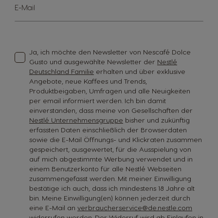
Melden
E-Mail
Sie
sich
für
unseren
Newsletter
Ja, ich möchte den Newsletter von Nescafé Dolce
an:
Gusto und ausgewählte Newsletter der
Nestlé
Deutschland Familie
erhalten und über exklusive
Angebote, neue Kaffees und Trends,
Produktbeigaben, Umfragen und alle Neuigkeiten
per email informiert werden. Ich bin damit
einverstanden, dass meine von Gesellschaften der
Nestlé Unternehmensgruppe
bisher und zukünftig
erfassten Daten einschließlich der Browserdaten
sowie die E-Mail Öffnungs- und Klickraten zusammen
gespeichert, ausgewertet, für die Ausspielung von
auf mich abgestimmte Werbung verwendet und in
einem Benutzerkonto für alle Nestlé Webseiten
zusammengefasst werden. Mit meiner Einwilligung
bestätige ich auch, dass ich mindestens 18 Jahre alt
bin. Meine Einwilligung(en) können jederzeit durch
eine E-Mail an
verbraucherservice@de.nestle.com
widerrufen werden. Der Widerruf wird ab Einlaufen in