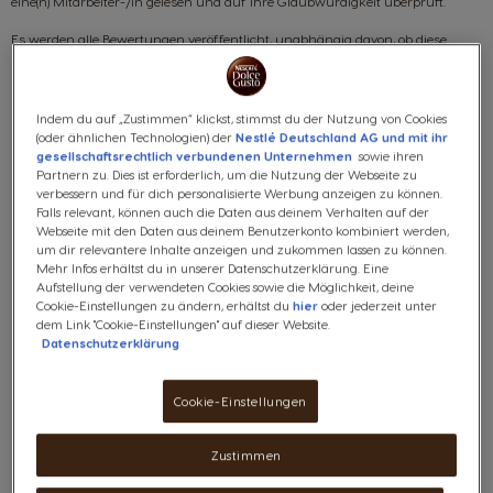
eine(n) Mitarbeiter-/in gelesen und auf ihre Glaubwürdigkeit überprüft.
Es werden alle Bewertungen veröffentlicht, unabhängig davon, ob diese
positiv oder negativ sind. Sofern die Bewertung jedoch gegen die
Nutzungsbedingungen verstößt, wird die Bewertung durch eine(n)
Mitarbeiter-/in gelöscht. Wenn die Bewertung gelöscht wird, erhält der/ die
Bewertende(r) eine Benachrichtigung darüber, dass und aus welchem Grund
Indem du auf „Zustimmen“ klickst, stimmst du der Nutzung von Cookies
seine/ ihre Bewertung gelöscht worden ist.
(oder ähnlichen Technologien) der
Nestlé Deutschland AG und mit ihr
gesellschaftsrechtlich verbundenen Unternehmen
sowie ihren
Der Inhalt der Bewertungen wird nicht bearbeitet oder verändert.
Partnern zu. Dies ist erforderlich, um die Nutzung der Webseite zu
verbessern und für dich personalisierte Werbung anzeigen zu können.
Sofern die Bewertung im Wege eines Vertragsverhältnisses gesponsort oder
Falls relevant, können auch die Daten aus deinem Verhalten auf der
beeinflusst worden ist, wird dies gesondert gekennzeichnet.
Webseite mit den Daten aus deinem Benutzerkonto kombiniert werden,
um dir relevantere Inhalte anzeigen und zukommen lassen zu können.
Mehr Infos erhältst du in unserer Datenschutzerklärung. Eine
Aufstellung der verwendeten Cookies sowie die Möglichkeit, deine
Cookie-Einstellungen zu ändern, erhältst du
hier
oder jederzeit unter
dem Link "Cookie-Einstellungen" auf dieser Website.
Datenschutzerklärung
Cookie-Einstellungen
FREIER VERSAND
AB 29 EURO
Zustimmen