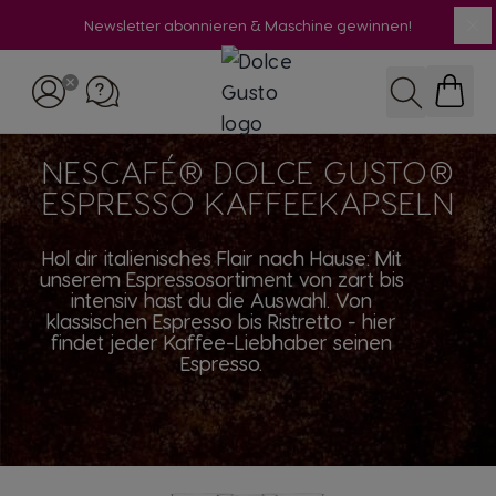
Newsletter abonnieren & Maschine gewinnen!
Sc
Zum Inhalt springen
Suche
NESCAFÉ® DOLCE GUSTO®
ESPRESSO KAFFEEKAPSELN
Hol dir italienisches Flair nach Hause: Mit
unserem Espressosortiment von zart bis
intensiv hast du die Auswahl. Von
klassischen Espresso bis Ristretto - hier
findet jeder Kaffee-Liebhaber seinen
Espresso.