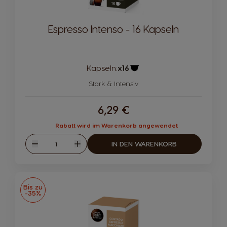
Espresso Intenso - 16 Kapseln
Kapseln:
x16
Kapsel-Symbol
Stark & Intensiv
6,29 €
Rabatt wird im Warenkorb angewendet
Menge
IN DEN WARENKORB
Abnahme
Zunahme
Bis zu
-35%