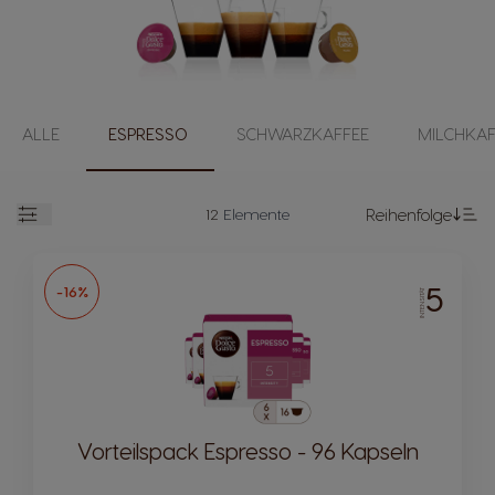
ALLE
ESPRESSO
SCHWARZKAFFEE
MILCHKAF
12
Elemente
Reihenfolge
Geöffnet
Ab
5
-16%
INTENSITÄT
Vorteilspack Espresso - 96 Kapseln