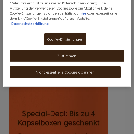
Espresso - 16 Kapseln
Mehr Infos erhältst du in unserer Datenschutzerklärung. Eine
Aufstellung der verwendeten Cookies sowie die Möglichkeit, deine
Cookie-Einstellungen zu ändern, erhältst du
hier
oder jederzeit unter
dem Link "Cookie-Einstellungen" auf dieser Website.
Datenschutzerklärung
Kapseln:
x16
Kapsel-Symbol
Mild & Fruchtig
Cookie-Einstellungen
6,29 €
Zustimmen
Rabatt wird im Warenkorb angewendet
Menge
IN DEN WARENKORB
Abnahme
Zunahme
Nicht essentielle Cookies ablehnen