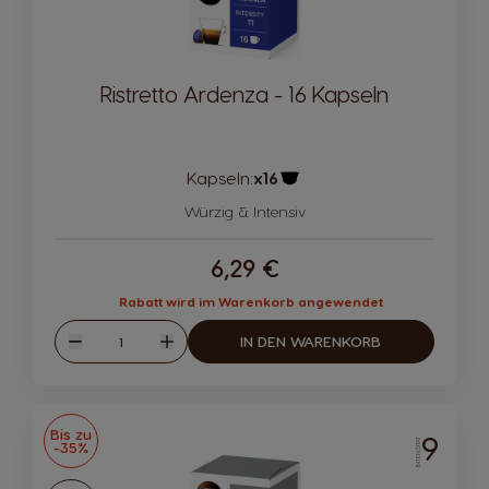
Ristretto Ardenza - 16 Kapseln
Kapseln:
x16
Kapsel-Symbol
Würzig & Intensiv
6,29 €
Rabatt wird im Warenkorb angewendet
Menge
IN DEN WARENKORB
Abnahme
Zunahme
Bis zu
9
INTENSITÄT
-35%