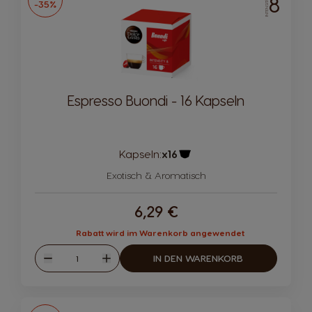
8
INTENSITÄT
-35%
Espresso Buondi - 16 Kapseln
Kapseln:
x16
Kapsel-Symbol
Exotisch & Aromatisch
6,29 €
Rabatt wird im Warenkorb angewendet
Menge
IN DEN WARENKORB
Abnahme
Zunahme