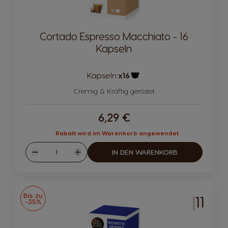
Cortado Espresso Macchiato - 16
Kapseln
Kapseln:
x16
Kapsel-Symbol
Cremig & Kräftig geröstet
6,29 €
Rabatt wird im Warenkorb angewendet
Menge
IN DEN WARENKORB
Abnahme
Zunahme
Bis zu
11
INTENSITÄT
-35%