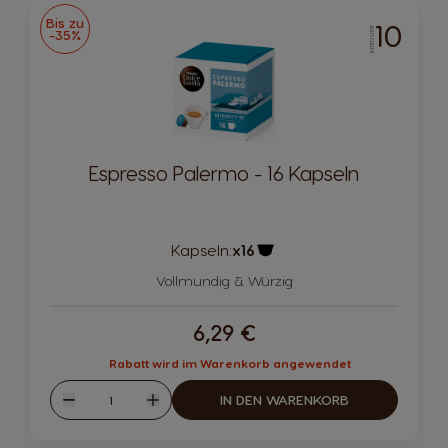
Bis zu
10
INTENSITÄT
-35%
Espresso Palermo - 16 Kapseln
Kapseln:
x16
Kapsel-Symbol
Vollmundig & Würzig
6,29 €
Rabatt wird im Warenkorb angewendet
Menge
IN DEN WARENKORB
Abnahme
Zunahme