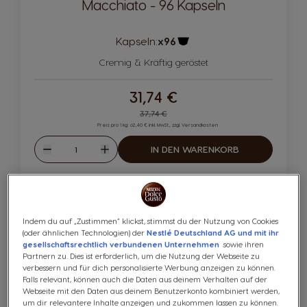
Macchiato - 96 Kapseln
Kapseln:
x96
Kapsel-Symbol
Cremig & Kräftig geröstet
31,74 €
Regular Price
37,74 €
Preis pro 1 kg: 62,40 € inkl. MwSt., zzgl. Versandkosten
Menge
IN DEN WARENKORB
Abnahme
Zunahme
Bis zu
5
INTENSITÄT
-35%
Indem du auf „Zustimmen“ klickst, stimmst du der Nutzung von Cookies
(oder ähnlichen Technologien) der
Nestlé Deutschland AG und mit ihr
gesellschaftsrechtlich verbundenen Unternehmen
sowie ihren
Partnern zu. Dies ist erforderlich, um die Nutzung der Webseite zu
verbessern und für dich personalisierte Werbung anzeigen zu können.
Falls relevant, können auch die Daten aus deinem Verhalten auf der
Webseite mit den Daten aus deinem Benutzerkonto kombiniert werden,
um dir relevantere Inhalte anzeigen und zukommen lassen zu können.