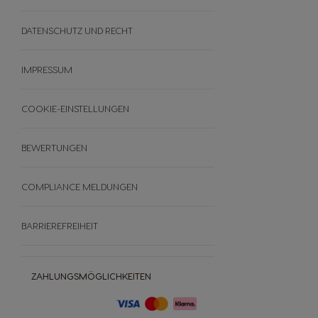
Nachhaltigkeit
Themenwelten
DATENSCHUTZ UND RECHT
PREMIO
FAQ
IMPRESSUM
AGB
Bewertungen
COOKIE-EINSTELLUNGEN
Widerrufe deine Bestellung
BEWERTUNGEN
COMPLIANCE MELDUNGEN
BARRIEREFREIHEIT
ZAHLUNGSMÖGLICHKEITEN