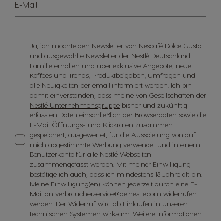
E-Mail
Ja, ich möchte den Newsletter von Nescafé Dolce Gusto
und ausgewählte Newsletter der
Nestlé Deutschland
Familie
erhalten und über exklusive Angebote, neue
Kaffees und Trends, Produktbeigaben, Umfragen und
alle Neuigkeiten per email informiert werden. Ich bin
damit einverstanden, dass meine von Gesellschaften der
Nestlé Unternehmensgruppe
bisher und zukünftig
erfassten Daten einschließlich der Browserdaten sowie die
E-Mail Öffnungs- und Klickraten zusammen
gespeichert, ausgewertet, für die Ausspielung von auf
mich abgestimmte Werbung verwendet und in einem
Benutzerkonto für alle Nestlé Webseiten
zusammengefasst werden. Mit meiner Einwilligung
bestätige ich auch, dass ich mindestens 18 Jahre alt bin.
Meine Einwilligung(en) können jederzeit durch eine E-
Mail an
verbraucherservice@de.nestle.com
widerrufen
werden. Der Widerruf wird ab Einlaufen in unseren
technischen Systemen wirksam. Weitere Informationen