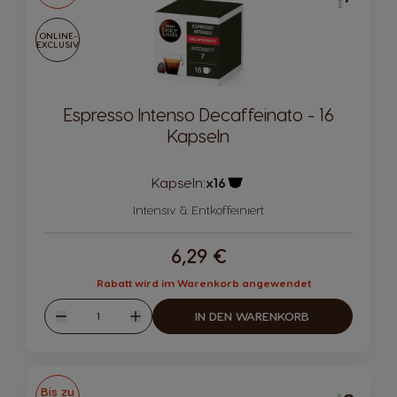
ONLINE-
EXCLUSIV
Espresso Intenso Decaffeinato - 16
Kapseln
Kapseln:
x16
Kapsel-Symbol
Intensiv & Entkoffeiniert
6,29 €
Rabatt wird im Warenkorb angewendet
Menge
IN DEN WARENKORB
Abnahme
Zunahme
Bis zu