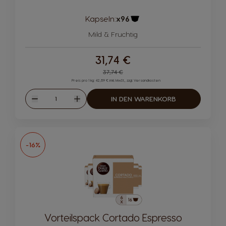
Kapseln:
x96
Kapsel-Symbol
Mild & Fruchtig
31,74 €
Regular Price
37,74 €
Preis pro 1 kg: 42,89 € inkl. MwSt., zzgl. Versandkosten
Menge
IN DEN WARENKORB
Abnahme
Zunahme
-16%
Vorteilspack Cortado Espresso