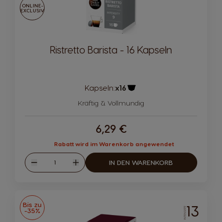
ONLINE-
EXCLUSIV
Ristretto Barista - 16 Kapseln
Kapseln:
x16
Kapsel-Symbol
Kräftig & Vollmundig
6,29 €
Rabatt wird im Warenkorb angewendet
Menge
IN DEN WARENKORB
Abnahme
Zunahme
Bis zu
13
INTENSITÄT
-35%