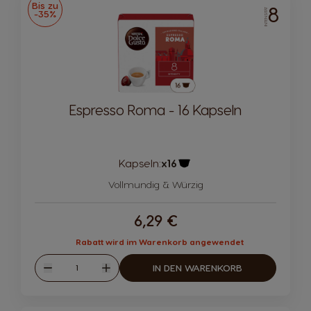
Bis zu
8
INTENSITÄT
-35%
Espresso Roma - 16 Kapseln
Kapseln:
x16
Kapsel-Symbol
Vollmundig & Würzig
6,29 €
Rabatt wird im Warenkorb angewendet
Menge
IN DEN WARENKORB
Abnahme
Zunahme