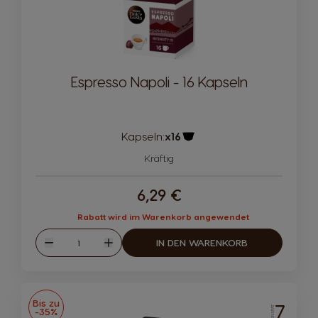
Espresso Napoli - 16 Kapseln
Kapseln:
x16
Kapsel-Symbol
Kräftig
6,29 €
Rabatt wird im Warenkorb angewendet
Menge
IN DEN WARENKORB
Abnahme
Zunahme
Bis zu
7
INTENSITÄT
-35%