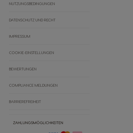
Wie Funktioniert´s
NUTZUNGSBEDINGUNGEN
Die Welt Des Kaffees
WAS IST DER NUTRI-SCORE?
Nachhaltigkeit
Themenwelten
DATENSCHUTZ UND RECHT
PREMIO
FAQ
IMPRESSUM
AGB
Bewertungen
COOKIE-EINSTELLUNGEN
Widerrufe deine Bestellung
BEWERTUNGEN
COMPLIANCE MELDUNGEN
BARRIEREFREIHEIT
ZAHLUNGSMÖGLICHKEITEN