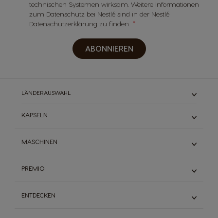
technischen Systemen wirksam. Weitere Informationen
zum Datenschutz bei Nestlé sind in der Nestlé
Datenschutzerklärung
zu finden.
ABONNIEREN
LÄNDERAUSWAHL
KAPSELN
ESPRESSO
MASCHINEN
SCHWARZKAFFEES
MILCHKAFFEE
MINI ME
PREMIO
TEE & SCHOKOLADE
GENIO S
STARBUCKS®
INFINISSIMA TOUCH
PREMIO Entdecken
DALLMAYR
ENTDECKEN
PICCOLO XS
Codes Eingeben
ENTKOFFEINIERT
ENTKALKEN
Prämien Entdecken
System Dolce Gusto®
VORTEILSPACKS