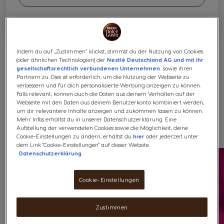
Wie funktioniert der PREMIO CLUB?
Indem du auf „Zustimmen“ klickst, stimmst du der Nutzung von Cookies
(oder ähnlichen Technologien) der
Nestlé Deutschland AG und mit ihr
gesellschaftsrechtlich verbundenen Unternehmen
sowie ihren
Partnern zu. Dies ist erforderlich, um die Nutzung der Webseite zu
verbessern und für dich personalisierte Werbung anzeigen zu können.
Falls relevant, können auch die Daten aus deinem Verhalten auf der
Entdecke die PREMIO CLUB
Webseite mit den Daten aus deinem Benutzerkonto kombiniert werden,
um dir relevantere Inhalte anzeigen und zukommen lassen zu können.
Belohnungen
Mehr Infos erhältst du in unserer Datenschutzerklärung. Eine
Aufstellung der verwendeten Cookies sowie die Möglichkeit, deine
Cookie-Einstellungen zu ändern, erhältst du
hier
oder jederzeit unter
dem Link "Cookie-Einstellungen" auf dieser Website.
Datenschutzerklärung
Cookie-Einstellungen
Zustimmen