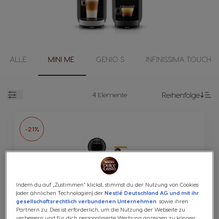
ALLE
MINI ME
GENIO S
INFINISSIMA TOUCH
4
Elemente
Reihenfolge
Geöffnet
Ab
-21%
Indem du auf „Zustimmen“ klickst, stimmst du der Nutzung von Cookies
(oder ähnlichen Technologien) der
Nestlé Deutschland AG und mit ihr
Mini Me Schwarz/Anthrazit von Krups®
gesellschaftsrechtlich verbundenen Unternehmen
sowie ihren
Bundle
Partnern zu. Dies ist erforderlich, um die Nutzung der Webseite zu
verbessern und für dich personalisierte Werbung anzeigen zu können.