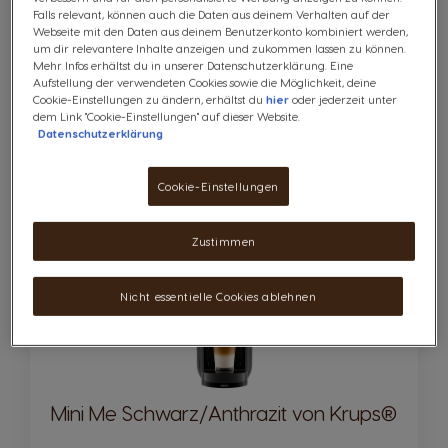
Falls relevant, können auch die Daten aus deinem Verhalten auf der
Webseite mit den Daten aus deinem Benutzerkonto kombiniert werden,
um dir relevantere Inhalte anzeigen und zukommen lassen zu können.
Mehr Infos erhältst du in unserer Datenschutzerklärung. Eine
Aufstellung der verwendeten Cookies sowie die Möglichkeit, deine
69,98 €
Cookie-Einstellungen zu ändern, erhältst du
hier
oder jederzeit unter
dem Link "Cookie-Einstellungen" auf dieser Website.
Regular Price
88,86 €
Datenschutzerklärung
Preis inkl. MwSt., inkl. Versandkosten
Menge
IN DEN WARENKORB
Abnahme
Zunahme
Cookie-Einstellungen
Zustimmen
Nicht essentielle Cookies ablehnen
Mini Me Schwarz/Anthrazit von Krups®