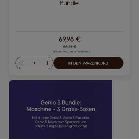
Bundle
69,98 €
Regular Price
88,86 €
Preis inkl. MwSt., inkl. Versandkosten
Menge
IN DEN WARENKORB
Abnahme
Zunahme