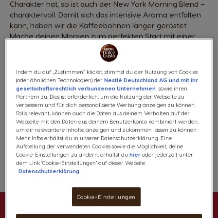
Charakter hat, so ist auch der New York Morning Blend –
charaktervoll. Damit sich das intensive Aroma entfalten
kann, haben wir die Kaffeebohnen länger geröstet.
Mache deinen Morgen zum perfekten Start mit einer
großen Tasse Kaffee von unserem kräftigen New York
Morning Blend.
Produktinformationen
Indem du auf „Zustimmen“ klickst, stimmst du der Nutzung von Cookies
(oder ähnlichen Technologien) der
Nestlé Deutschland AG und mit ihr
gesellschaftsrechtlich verbundenen Unternehmen
sowie ihren
6,29 €
Partnern zu. Dies ist erforderlich, um die Nutzung der Webseite zu
Rabatt wird im Warenkorb angewendet
verbessern und für dich personalisierte Werbung anzeigen zu können.
Falls relevant, können auch die Daten aus deinem Verhalten auf der
Webseite mit den Daten aus deinem Benutzerkonto kombiniert werden,
um dir relevantere Inhalte anzeigen und zukommen lassen zu können.
Mehr Infos erhältst du in unserer Datenschutzerklärung. Eine
Kostenloser Versand ab 29€
Aufstellung der verwendeten Cookies sowie die Möglichkeit, deine
Cookie-Einstellungen zu ändern, erhältst du
hier
oder jederzeit unter
dem Link "Cookie-Einstellungen" auf dieser Website.
Datenschutzerklärung
Wunschzettel
Wunschzettel
Cookie-Einstellungen