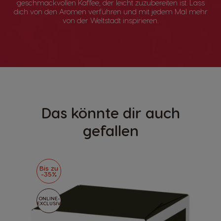
geschmackvollen Kaffee, der leicht zuzubereiten ist. Lass
dich von den Aromen verführen und mit jedem Mal mehr
von der Weltstadt inspirieren.
Das könnte dir auch
gefallen
Bis zu
-35%
ONLINE-
EXCLUSIV