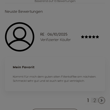
Basierend auf 13 Bewertungen
Neuste Bewertungen
RE
06/10/2025
-
Verifizierter Käufer
Mein Favorit
Kommt für mich dem guten alten Filterkaffee am nächsten.
Schmeckt sehr gut und ist auch sehr gut verträglich.
1
2
Sie lesen 
Seite