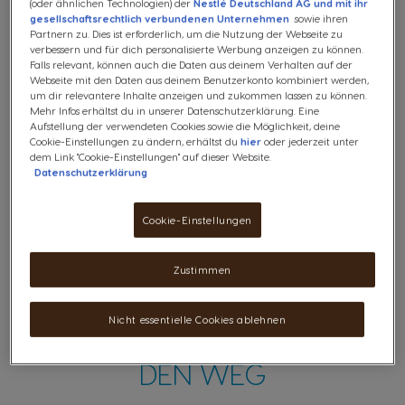
Preis inkl. MwSt., zzgl. Versandkosten
(oder ähnlichen Technologien) der
Nestlé Deutschland AG und mit ihr
gesellschaftsrechtlich verbundenen Unternehmen
sowie ihren
Partnern zu. Dies ist erforderlich, um die Nutzung der Webseite zu
verbessern und für dich personalisierte Werbung anzeigen zu können.
Falls relevant, können auch die Daten aus deinem Verhalten auf der
Kostenloser Versand ab 29€
Webseite mit den Daten aus deinem Benutzerkonto kombiniert werden,
um dir relevantere Inhalte anzeigen und zukommen lassen zu können.
Mehr Infos erhältst du in unserer Datenschutzerklärung. Eine
Aufstellung der verwendeten Cookies sowie die Möglichkeit, deine
Wunschzettel
Wunschzettel
Cookie-Einstellungen zu ändern, erhältst du
hier
oder jederzeit unter
dem Link "Cookie-Einstellungen" auf dieser Website.
Datenschutzerklärung
Cookie-Einstellungen
Zustimmen
MACH DICH AUF
Nicht essentielle Cookies ablehnen
DEN WEG