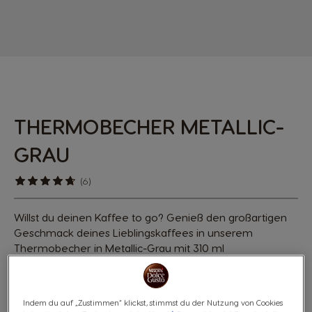
THERMOBECHER METALLIC-
GRAU
(6)
Willst du deinen Kaffee to go? Genieß den großartigen
Geschmack deines Lieblingskaffees in unserem
Thermobecher in Metallic-Grau mit 310 ml
Fassungsvermögen für unterwegs.
14,95 €
Indem du auf „Zustimmen“ klickst, stimmst du der Nutzung von Cookies