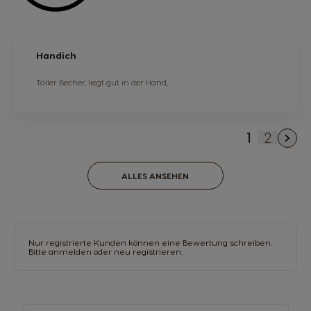
Handich
Toller Becher, liegt gut in der Hand,
1
2
Sie lesen 
Seite
ALLES ANSEHEN
Nur registrierte Kunden können eine Bewertung schreiben.
Bitte anmelden
oder
neu registrieren.