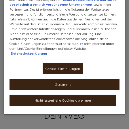
gesellschaftsrechtlich verbundenen Unternehmen
sowie ihren
Partnern zu. Dies ist erforderlich, um die Nutzung der Webseite zu
verbessern und für dich personalisierte Werbung anzeigen zu können.
Falls relevant, können auch die Daten aus deinem Verhalten auf der
Kostenloser Versand ab 29€
Webseite mit den Daten aus deinem Benutzerkonto kombiniert werden,
um dir relevantere Inhalte anzeigen und zukommen lassen zu können.
Mehr Infos erhältst du in unserer Datenschutzerklärung. Eine
Aufstellung der verwendeten Cookies sowie die Möglichkeit, deine
Wunschzettel
Wunschzettel
Cookie-Einstellungen zu ändern, erhältst du
hier
oder jederzeit unter
dem Link "Cookie-Einstellungen" auf dieser Website.
Datenschutzerklärung
Cookie-Einstellungen
Zustimmen
MACH DICH AUF
Nicht essentielle Cookies ablehnen
DEN WEG