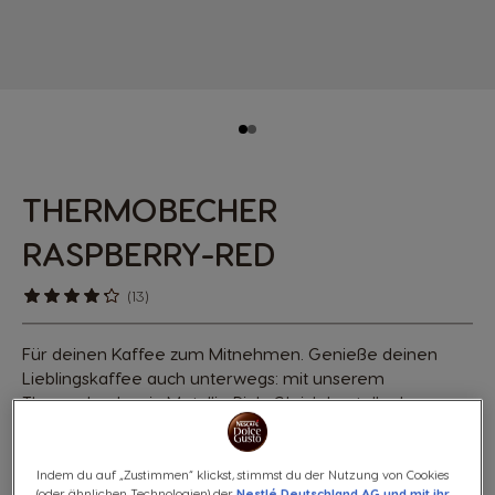
THERMOBECHER
RASPBERRY-RED
(13)
Für deinen Kaffee zum Mitnehmen. Genieße deinen
Lieblingskaffee auch unterwegs: mit unserem
Thermobecher in Metallic-Pink. Gleich bestellen!
14,95 €
Indem du auf „Zustimmen“ klickst, stimmst du der Nutzung von Cookies
Preis inkl. MwSt., zzgl. Versandkosten
(oder ähnlichen Technologien) der
Nestlé Deutschland AG und mit ihr