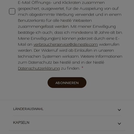
E-Mail Öffnungs- und Klickraten zusammen
gespeichert, ausgewertet, für die Ausspielung von auf
mich abgestimmte Werbung verwendet und in einem
Benutzerkonto für alle Nestlé Webseiten
zusammengefasst werden. Mit meiner Einwilligung
bestätige ich auch, dass ich mindestens 18 Jahre alt bin.
Meine Einwilligung(en) können jederzeit durch eine E-
Mail an
verbraucherservice@de.nestle.com
widerrufen
werden. Der Widerruf wird ab Einlaufen in unseren
technischen Systemen wirksam. Weitere Informationen
zum Datenschutz bei Nestlé sind in der Nestlé
Datenschutzerklärung
zu finden.
ABONNIEREN
LÄNDERAUSWAHL
KAPSELN
ESPRESSO