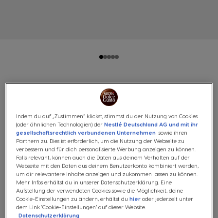
PICCOLO XS TAUPE VON
KRUPS® BUNDLE
Indem du auf „Zustimmen“ klickst, stimmst du der Nutzung von Cookies
(oder ähnlichen Technologien) der
Nestlé Deutschland AG und mit ihr
(1)
gesellschaftsrechtlich verbundenen Unternehmen
sowie ihren
Partnern zu. Dies ist erforderlich, um die Nutzung der Webseite zu
verbessern und für dich personalisierte Werbung anzeigen zu können.
MANUELLE | TAUPE | 230V
Falls relevant, können auch die Daten aus deinem Verhalten auf der
Unsere Kaffeekapselmaschine Piccolo XS in Taupe
Webseite mit den Daten aus deinem Benutzerkonto kombiniert werden,
um dir relevantere Inhalte anzeigen und zukommen lassen zu können.
überzeugt durch eine kompakte und filigrane Form. Ihre
Mehr Infos erhältst du in unserer Datenschutzerklärung. Eine
edle, Taupe Farbe rundet das Design ab. Sie ist einfach zu
Aufstellung der verwendeten Cookies sowie die Möglichkeit, deine
bedienen und mit einem Knopfdruck kann man seinen
Cookie-Einstellungen zu ändern, erhältst du
hier
oder jederzeit unter
dem Link "Cookie-Einstellungen" auf dieser Website.
Lieblingskaffee in wenigen Sekunden genießen. Die
Datenschutzerklärung