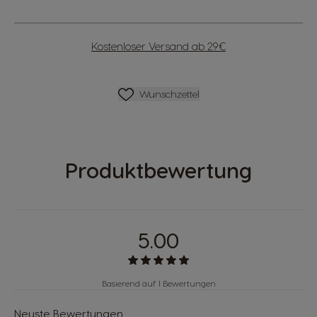
Kostenloser Versand ab 29€
Wunschzettel
Wunschzettel
Produktbewertung
5.00
Basierend auf 1 Bewertungen
Neuste Bewertungen