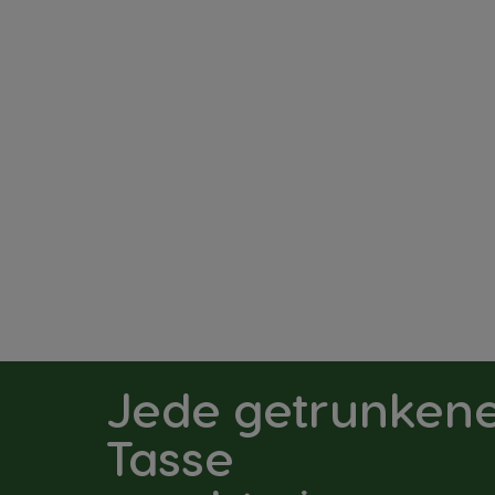
6,29 €
Rabatt wird im Warenkorb angewendet
Jede getrunken
Tasse