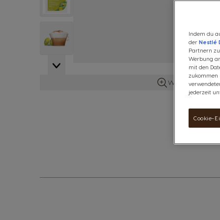
View larger image
Indem du au
der
Nestlé 
Partnern zu.
Werbung anz
mit den Dat
zukommen la
Weitere Details 
verwendeten
jederzeit un
Cookie-E