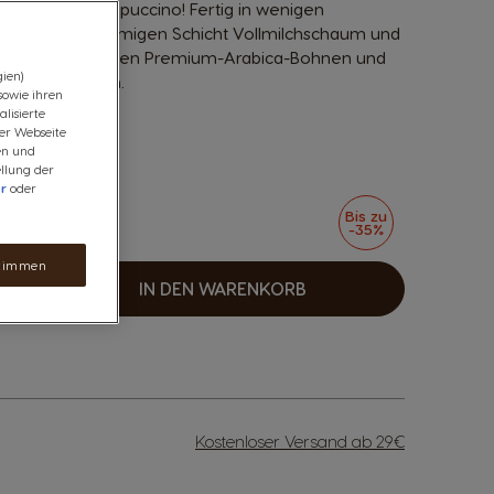
ssiker: der Cappuccino! Fertig in wenigen
ichhaltigen, cremigen Schicht Vollmilchschaum und
südamerikanischen Premium-Arabica-Bohnen und
ien)
nen begeistern.
owie ihren
lisierte
er Webseite
en und
llung der
er
oder
Bis zu
-35%
det
timmen
IN DEN WARENKORB
unahme
Kostenloser Versand ab 29€