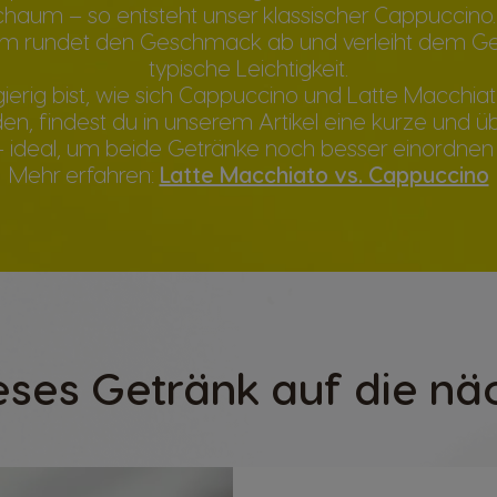
chaum – so entsteht unser klassischer Cappuccino. 
m rundet den Geschmack ab und verleiht dem Ge
typische Leichtigkeit.
erig bist, wie sich Cappuccino und Latte Macchia
en, findest du in unserem Artikel eine kurze und üb
– ideal, um beide Getränke noch besser einordnen
Mehr erfahren:
Latte Macchiato vs. Cappuccino
eses Getränk auf die nä