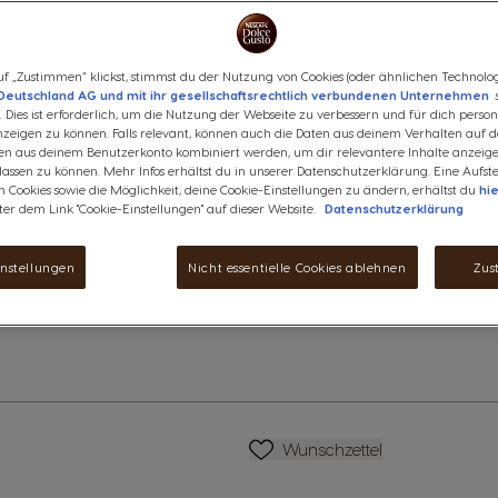
Vorhang auf für den Kaffee-Kla
Sekunden. Lass dich von der re
dem intensiven Espresso aus 
f „Zustimmen“ klickst, stimmst du der Nutzung von Cookies (oder ähnlichen Technolog
vietnamesischem Robusta-Boh
Deutschland AG und mit ihr gesellschaftsrechtlich verbundenen Unternehmen
s
 Dies ist erforderlich, um die Nutzung der Webseite zu verbessern und für dich persona
Was ist der Nutri-Score?
eigen zu können. Falls relevant, können auch die Daten aus deinem Verhalten auf d
en aus deinem Benutzerkonto kombiniert werden, um dir relevantere Inhalte anzeig
Produktinformationen
ssen zu können. Mehr Infos erhältst du in unserer Datenschutzerklärung. Eine Aufste
anzeigen
 Cookies sowie die Möglichkeit, deine Cookie-Einstellungen zu ändern, erhältst du
hi
6,29 €
ter dem Link "Cookie-Einstellungen" auf dieser Website.
Datenschutzerklärung
Rabatt wird im Warenkorb angewen
instellungen
Nicht essentielle Cookies ablehnen
Zus
Abnahme
Menge
Z
Wunschzettel
Wunschzettel