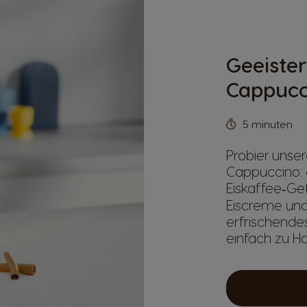
Geeiste
Cappucc
5 minuten
Probier unse
Cappuccino: 
Eiskaffee‑Get
Eiscreme und
erfrischende
einfach zu H