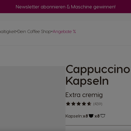
Newsletter abonnieren & Maschine gewinnen!
vergleich
ltigkeit
Dein Coffee Shop
Angebote %
llen
 Help-
apseln
Cappuccino 
pte
Kapseln
Extra cremig
(439)
Kapseln:
x8
x8
Kapsel-Symbol
Kapsel-Symbo