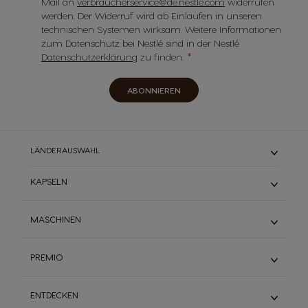
Mail an
verbraucherservice@de.nestle.com
widerrufen
werden. Der Widerruf wird ab Einlaufen in unseren
technischen Systemen wirksam. Weitere Informationen
zum Datenschutz bei Nestlé sind in der Nestlé
Datenschutzerklärung
zu finden.
ABONNIEREN
LÄNDERAUSWAHL
KAPSELN
ESPRESSO
MASCHINEN
SCHWARZKAFFEES
MILCHKAFFEE
MINI ME
PREMIO
TEE & SCHOKOLADE
GENIO S
STARBUCKS®
INFINISSIMA TOUCH
PREMIO Entdecken
DALLMAYR
ENTDECKEN
PICCOLO XS
Codes Eingeben
ENTKOFFEINIERT