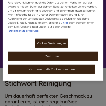
Falls relevant, können auch die Daten aus deinem Verhalten auf der
Webseite mit den Daten aus deinem Benutzerkonto kombiniert werden,
Mit der vielseitigen NESCAFÉ® Dolce
um dir relevantere Inhalte anzeigen und zukommen lassen zu können.
Gusto® Genio S automatischen
Mehr Infos erhältst du in unserer Datenschutzerklärung. Eine
Aufstellung der verwendeten Cookies sowie die Möglichkeit, deine
Kapselmaschine in Weiß ist genau das ganz
Cookie-Einstellungen zu ändern, erhältst du
hier
oder jederzeit unter
einfach möglich. Zum einen erhältst du mit
dem Link "Cookie-Einstellungen" auf dieser Website.
Datenschutzerklärung
ihr eine extra platzsparende
Kaffeekapselmaschine, die nicht nur in der
Küche eine gute Figur macht. Zum anderen
Cookie-Einstellungen
ist sie durch ihr stylisches Design ein
schickes Accessoire für deine Wohnung.
Zustimmen
Nicht essentielle Cookies ablehnen
Stichwort Reinigung
Um dauerhaft perfekten Geschmack zu
garantieren, ist eine regelmäßige