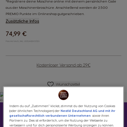
*Registriere deine Maschine online mit deinem persönlichen Code
aus der Maschinenbroschüre. Anschließend werden dir 2.500
PREMIO Punkte im Onlineshop gutgeschrieben.
Zusätzliche Infos
74,99 €
Preis inkl. MwSt., INKL. VERSANDKOSTEN
Kostenloser Versand ab 29€
Wunschzettel
Wunschzettel
Indem du auf „Zustimmen“ klickst, stimmst du der Nutzung von Cookies
Kaffee trinken ganz
(oder ähnlichen Technologien) der
Nestlé Deutschland AG und mit ihr
gesellschaftsrechtlich verbundenen Unternehmen
sowie ihren
nach deinem Geschmack
Partnern zu. Dies ist erforderlich, um die Nutzung der Webseite zu
verbessern und für dich personalisierte Werbung anzeigen zu können.