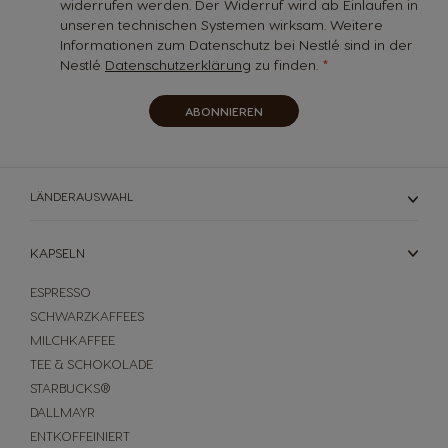
widerrufen werden. Der Widerruf wird ab Einlaufen in
unseren technischen Systemen wirksam. Weitere
Informationen zum Datenschutz bei Nestlé sind in der
Nestlé
Datenschutzerklärung
zu finden.
ABONNIEREN
LÄNDERAUSWAHL
KAPSELN
ESPRESSO
SCHWARZKAFFEES
MILCHKAFFEE
TEE & SCHOKOLADE
STARBUCKS®
DALLMAYR
ENTKOFFEINIERT