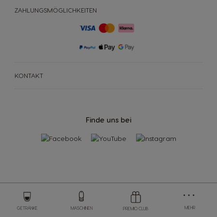
ANGEBOTE %
ZAHLUNGSMÖGLICHKEITEN
NEWSLETTER
KONTAKT
Finde uns bei
Store
Menu
MEHR
GETRÄNKE
MASCHINEN
PREMIO CLUB