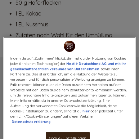
50 g Haferflocken
1 EL Kakao
1 EL Nussmus
Zutaten nach Wahl für den Umhüllung
Indem du auf „Zustimmen“ klickst, stimmst du der Nutzung von Cookies
(oder ähnlichen Technologien) der
Nestlé Deutschland AG und mit ihr
gesellschaftsrechtlich verbundenen Unternehmen
sowie ihren
Zubereitung
Partnern zu. Dies ist erforderlich, um die Nutzung der Webseite zu
verbessern und für dich personalisierte Werbung anzeigen zu können.
Falls relevant, können auch die Daten aus deinem Verhalten auf der
Espresso wie gewohnt zubereiten.
1
Webseite mit den Daten aus deinem Benutzerkonto kombiniert werden,
um dir relevantere Inhalte anzeigen und zukommen lassen zu können.
Mehr Infos erhältst du in unserer Datenschutzerklärung. Eine
Aufstellung der verwendeten Cookies sowie die Möglichkeit, deine
Cookie-Einstellungen zu ändern, erhältst du
hier
oder jederzeit unter
Espresso zusammen mit Datteln und
dem Link "Cookie-Einstellungen" auf dieser Website.
2
Datenschutzerklärung
Nüssen im Mixer zu einer Masse
häckseln.
Cookie-Einstellungen