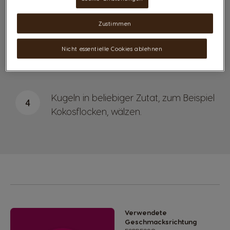
Zustimmen
Masse mit Haferflocken, Kakao und
3
Nussmus mischen und anschließend
Nicht essentielle Cookies ablehnen
Kugeln formen.
Kugeln in beliebiger Zutat, zum Beispiel
4
Kokosflocken, wälzen.
Verwendete
Geschmacksrichtung