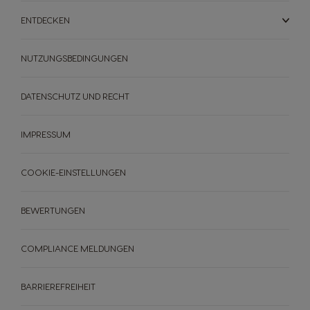
ENTDECKEN
NUTZUNGSBEDINGUNGEN
DATENSCHUTZ UND RECHT
IMPRESSUM
COOKIE-EINSTELLUNGEN
GETRÄNKE
ZUBEHÖR
BEWERTUNGEN
MASCHINEN
GETRÄNKE
NACHHALTIGKEIT
COMPLIANCE MELDUNGEN
DEIN COFFEE SHOP
BARRIEREFREIHEIT
Maschinenvergleich
Maschinen Help-Center
Schnell Nachbestellen