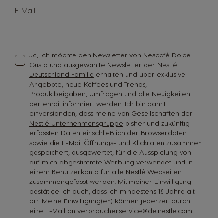
Melden
E-Mail
Sie
sich
für
unseren
Newsletter
Ja, ich möchte den Newsletter von Nescafé Dolce
an:
Gusto und ausgewählte Newsletter der
Nestlé
Deutschland Familie
erhalten und über exklusive
Angebote, neue Kaffees und Trends,
Produktbeigaben, Umfragen und alle Neuigkeiten
per email informiert werden. Ich bin damit
einverstanden, dass meine von Gesellschaften der
Nestlé Unternehmensgruppe
bisher und zukünftig
erfassten Daten einschließlich der Browserdaten
sowie die E-Mail Öffnungs- und Klickraten zusammen
gespeichert, ausgewertet, für die Ausspielung von
auf mich abgestimmte Werbung verwendet und in
einem Benutzerkonto für alle Nestlé Webseiten
zusammengefasst werden. Mit meiner Einwilligung
bestätige ich auch, dass ich mindestens 18 Jahre alt
bin. Meine Einwilligung(en) können jederzeit durch
eine E-Mail an
verbraucherservice@de.nestle.com