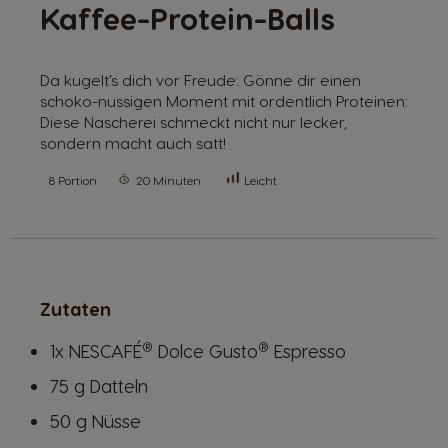
Kaffee-Protein-Balls
Da kugelt’s dich vor Freude: Gönne dir einen
schoko-nussigen Moment mit ordentlich Proteinen:
Diese Nascherei schmeckt nicht nur lecker,
sondern macht auch satt!
8 Portion
20 Minuten
Leicht
Zutaten
®
®
1x NESCAFÉ
Dolce Gusto
Espresso
75 g Datteln
50 g Nüsse