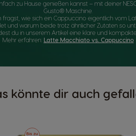
einfach zu Hause genießen kannst – mit deiner NE
Gusto® Maschine.
fragst, wie sich ein Cappuccino eigentlich vom L
et und warum beide trotz ähnlicher Zutaten so unt
ndest du in unserem Artikel eine klare und kompakte
Mehr erfahren:
Latte Macchiato vs. Cappuccino
s könnte dir auch gefal
Bis zu