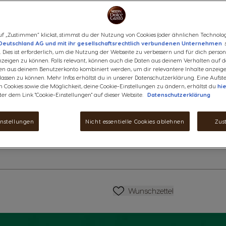
Kapsel-Symbol
Kapsel-Symbo
Genieße den vollmundigen, cr
Kombination aus dunkel gerös
f „Zustimmen“ klickst, stimmst du der Nutzung von Cookies (oder ähnlichen Technolog
Deutschland AG und mit ihr gesellschaftsrechtlich verbundenen Unternehmen
s
Speziell für NESCAFÉ® Dolce 
 Dies ist erforderlich, um die Nutzung der Webseite zu verbessern und für dich persona
Produktinformationen
eigen zu können. Falls relevant, können auch die Daten aus deinem Verhalten auf d
en aus deinem Benutzerkonto kombiniert werden, um dir relevantere Inhalte anzeig
ssen zu können. Mehr Infos erhältst du in unserer Datenschutzerklärung. Eine Aufste
6,29 €
anzeigen
 Cookies sowie die Möglichkeit, deine Cookie-Einstellungen zu ändern, erhältst du
hi
ter dem Link "Cookie-Einstellungen" auf dieser Website.
Datenschutzerklärung
Rabatt wird in Warenkorb angewen
instellungen
Nicht essentielle Cookies ablehnen
Zus
Abnahme
Menge
Z
Wunschzettel
Wunschzettel