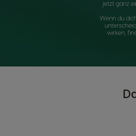
jetzt ganz 
Wenn du dich 
unterscheid
wirken, fi
Da