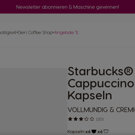
Newsletter abonnieren & Maschine gewinnen!
vergleich
ltigkeit
Dein Coffee Shop
Angebote %
llen
 Help-
apseln
Starbucks®
pte
Cappuccino 
Kapseln
VOLLMUNDIG & CREM
(20)
Kapseln:
x6
x6