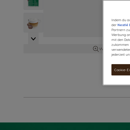
View larger image
Indem du au
der
Nestlé 
Partnern zu.
Werbung anz
mit den Dat
zukommen la
Weitere Details 
verwendeten
jederzeit un
Cookie-E