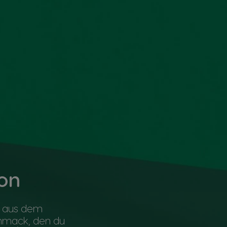
ion
n aus dem
chmack, den du