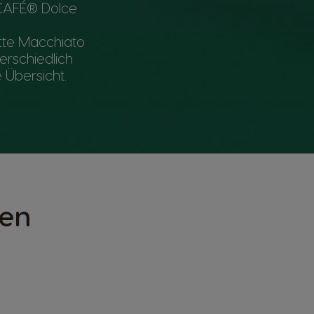
SCAFÉ® Dolce
atte Macchiato
erschiedlich
 Übersicht.
len