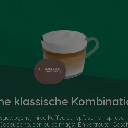
ne klassische Kombinat
usgewogene, milde Kaffee schöpft seine Inspiratio
ppuccino, den du so magst. Ein vertrauter Ges