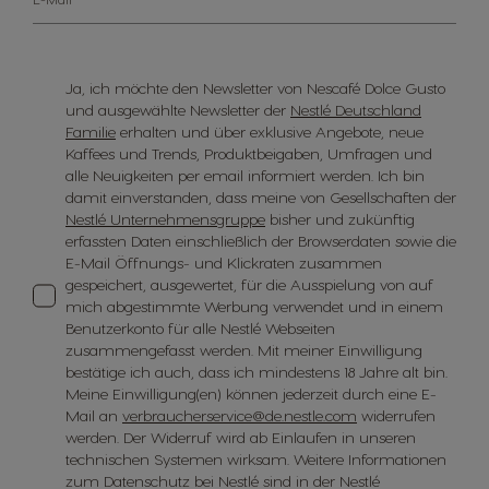
Ja, ich möchte den Newsletter von Nescafé Dolce Gusto
und ausgewählte Newsletter der
Nestlé Deutschland
Familie
erhalten und über exklusive Angebote, neue
Kaffees und Trends, Produktbeigaben, Umfragen und
alle Neuigkeiten per email informiert werden. Ich bin
damit einverstanden, dass meine von Gesellschaften der
Nestlé Unternehmensgruppe
bisher und zukünftig
erfassten Daten einschließlich der Browserdaten sowie die
E-Mail Öffnungs- und Klickraten zusammen
gespeichert, ausgewertet, für die Ausspielung von auf
mich abgestimmte Werbung verwendet und in einem
Benutzerkonto für alle Nestlé Webseiten
zusammengefasst werden. Mit meiner Einwilligung
bestätige ich auch, dass ich mindestens 18 Jahre alt bin.
Meine Einwilligung(en) können jederzeit durch eine E-
Mail an
verbraucherservice@de.nestle.com
widerrufen
werden. Der Widerruf wird ab Einlaufen in unseren
technischen Systemen wirksam. Weitere Informationen
zum Datenschutz bei Nestlé sind in der Nestlé