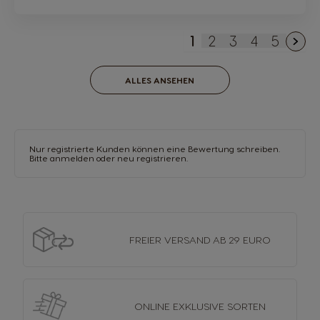
1
2
3
4
5
Sie lesen gerade di
Seite
Seite
Seite
Seite
ALLES ANSEHEN
Nur registrierte Kunden können eine Bewertung schreiben.
Bitte anmelden
oder
neu registrieren.
FREIER VERSAND
AB 29 EURO
ONLINE EXKLUSIVE
SORTEN