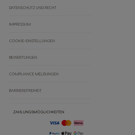
Themenwelten
DATENSCHUTZ UND RECHT
PREMIO
FAQ
IMPRESSUM
AGB
Bewertungen
COOKIE-EINSTELLUNGEN
Widerrufe deine Bestellung
BEWERTUNGEN
COMPLIANCE MELDUNGEN
BARRIEREFREIHEIT
ZAHLUNGSMÖGLICHKEITEN