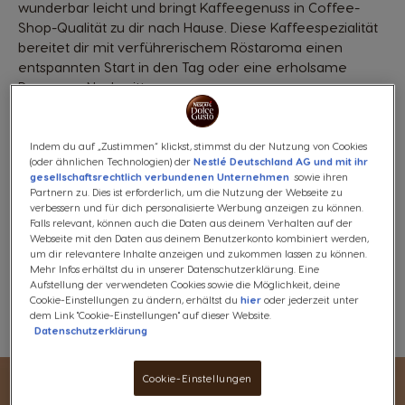
wunderbar leicht und bringt Kaffeegenuss in Coffee-
Shop-Qualität zu dir nach Hause. Diese Kaffeespezialität
bereitet dir mit verführerischem Röstaroma einen
entspannten Start in den Tag oder eine erholsame
Pause am Nachmittag.
Was ist der Nutri-Score?
Produktinformationen
Indem du auf „Zustimmen“ klickst, stimmst du der Nutzung von Cookies
(oder ähnlichen Technologien) der
Nestlé Deutschland AG und mit ihr
10,49 €
gesellschaftsrechtlich verbundenen Unternehmen
sowie ihren
Partnern zu. Dies ist erforderlich, um die Nutzung der Webseite zu
Rabatt wird im Warenkorb angewendet
verbessern und für dich personalisierte Werbung anzeigen zu können.
Falls relevant, können auch die Daten aus deinem Verhalten auf der
Webseite mit den Daten aus deinem Benutzerkonto kombiniert werden,
um dir relevantere Inhalte anzeigen und zukommen lassen zu können.
Kostenloser Versand ab 29€
Mehr Infos erhältst du in unserer Datenschutzerklärung. Eine
Aufstellung der verwendeten Cookies sowie die Möglichkeit, deine
Cookie-Einstellungen zu ändern, erhältst du
hier
oder jederzeit unter
dem Link "Cookie-Einstellungen" auf dieser Website.
Wunschzettel
Wunschzettel
Datenschutzerklärung
Cookie-Einstellungen