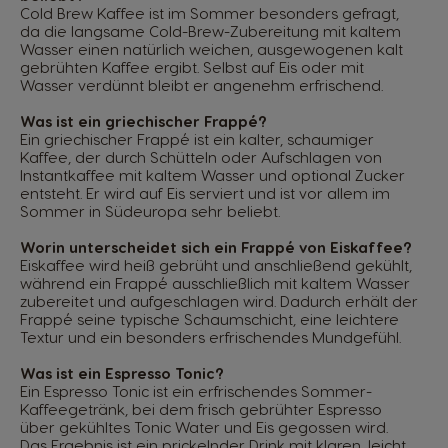
Cold Brew Kaffee ist im Sommer besonders gefragt,
da die langsame Cold-Brew-Zubereitung mit kaltem
Wasser einen natürlich weichen, ausgewogenen kalt
gebrühten Kaffee ergibt. Selbst auf Eis oder mit
Wasser verdünnt bleibt er angenehm erfrischend.
Was ist ein griechischer Frappé?
Ein griechischer Frappé ist ein kalter, schaumiger
Kaffee, der durch Schütteln oder Aufschlagen von
Instantkaffee mit kaltem Wasser und optional Zucker
entsteht. Er wird auf Eis serviert und ist vor allem im
Sommer in Südeuropa sehr beliebt.
Worin unterscheidet sich ein Frappé von Eiskaffee?
Eiskaffee wird heiß gebrüht und anschließend gekühlt,
während ein Frappé ausschließlich mit kaltem Wasser
zubereitet und aufgeschlagen wird. Dadurch erhält der
Frappé seine typische Schaumschicht, eine leichtere
Textur und ein besonders erfrischendes Mundgefühl.
Was ist ein Espresso Tonic?
Ein Espresso Tonic ist ein erfrischendes Sommer-
Kaffeegetränk, bei dem frisch gebrühter Espresso
über gekühltes Tonic Water und Eis gegossen wird.
Das Ergebnis ist ein prickelnder Drink mit klaren, leicht