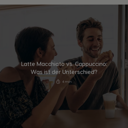
GETRÄNKE
ZUBEHÖR
MASCHINEN
GETRÄNKE
NACHHALTIGKEIT
DEIN COFFEE SHOP
Maschinenvergleich
Maschinen Help-Center
Latte Macchiato vs. Cappuccino:
Schnell Nachbestellen
Was ist der Unterschied?
ANGEBOTE %
4 min
NEWSLETTER