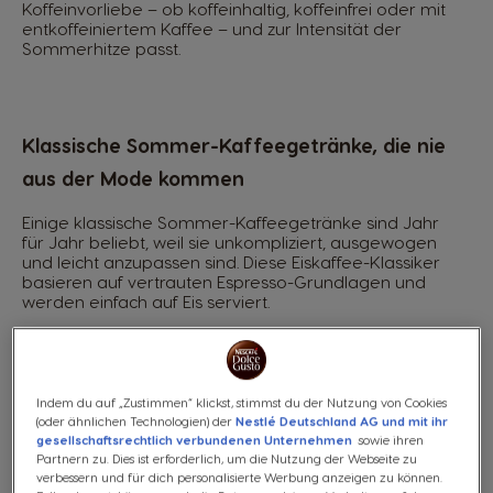
Koffeinvorliebe – ob koffeinhaltig, koffeinfrei oder mit
entkoffeiniertem Kaffee – und zur Intensität der
Sommerhitze passt.
Klassische Sommer-Kaffeegetränke, die nie
aus der Mode kommen
Einige klassische Sommer-Kaffeegetränke sind Jahr
für Jahr beliebt, weil sie unkompliziert, ausgewogen
und leicht anzupassen sind. Diese Eiskaffee-Klassiker
basieren auf vertrauten Espresso-Grundlagen und
werden einfach auf Eis serviert.
Ganz gleich, ob du milchbasierte Getränke bevorzugst
oder ein intensiveres schwarzes Kaffeeprofil magst –
traditionelle kalte Kaffeegetränke sorgen für
verlässliche Erfrischung, ohne den Charakter des
Indem du auf „Zustimmen“ klickst, stimmst du der Nutzung von Cookies
ursprünglichen Rezepts zu verlieren.
(oder ähnlichen Technologien) der
Nestlé Deutschland AG und mit ihr
gesellschaftsrechtlich verbundenen Unternehmen
sowie ihren
Partnern zu. Dies ist erforderlich, um die Nutzung der Webseite zu
Iced Latte, Iced Cappuccino & Iced
verbessern und für dich personalisierte Werbung anzeigen zu können.