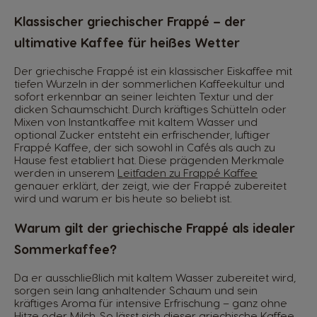
Klassischer griechischer Frappé – der
ultimative Kaffee für heißes Wetter
Der griechische Frappé ist ein klassischer Eiskaffee mit
tiefen Wurzeln in der sommerlichen Kaffeekultur und
sofort erkennbar an seiner leichten Textur und der
dicken Schaumschicht. Durch kräftiges Schütteln oder
Mixen von Instantkaffee mit kaltem Wasser und
optional Zucker entsteht ein erfrischender, luftiger
Frappé Kaffee, der sich sowohl in Cafés als auch zu
Hause fest etabliert hat. Diese prägenden Merkmale
werden in unserem
Leitfaden zu Frappé Kaffee
genauer erklärt, der zeigt, wie der Frappé zubereitet
wird und warum er bis heute so beliebt ist.
Warum gilt der griechische Frappé als idealer
Sommerkaffee?
Da er ausschließlich mit kaltem Wasser zubereitet wird,
sorgen sein lang anhaltender Schaum und sein
kräftiges Aroma für intensive Erfrischung – ganz ohne
Hitze oder Milch. So lässt sich dieser griechische Kaffee