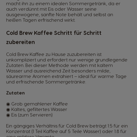
macht ihn zu einem idealen Sommergetränk, da er
auch verdünnt mit Eis oder Wasser seine
ausgewogene, sanfte Note behält und selbst an
heißen Tagen erfrischend wirkt.
Cold Brew Kaffee Schritt für Schritt
zubereiten
Cold Brew Kaffee zu Hause zuzubereiten ist
unkompliziert und erfordert nur wenige grundlegende
Zutaten. Bei dieser Methode werden mit kaltem
Wasser und ausreichend Zeit besonders milde,
säurearme Aromen extrahiert – ideal für warme Tage
und erfrischende Sommergetränke.
Zutaten
◉ Grob gemahlener Kaffee
◉ Kaltes, gefiltertes Wasser
◉ Eis (zum Servieren)
Ein gängiges Verhältnis für Cold Brew beträgt 1:5 für ein
Konzentrat (1 Teil Kaffee auf 5 Teile Wasser) oder 1:8 für
eine mildere Variante.