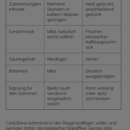
Zubereitungsm
Mehrere
Heiß gebrüht,
ethode
Stunden in
anschließend
kaltem Wasser
gekühlt
gezogen
Geschmack
Mild, natürlich
Frischer,
leicht süßlich
klassischer
Kaffeegeschm
ack
Säuregehalt
Niedriger
Höher
Bitterkeit
Mild
Deutlich
ausgeprägter
Eignung für
Bleibt auch
Kann wässrig
den Sommer
verdünnt
oder spitz
angenehm
schmecken
weich
Cold Brew schmeckt in der Regel kräftiger, voller und
weniger bitter als klassischer Eiskaffee. Genau das