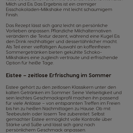
Milch und Eis. Das Ergebnis ist ein cremiger
Eisschokoladen-Milkshake mit leicht schaumigem
Finish.
Das Rezept lässt sich ganz leicht an persönliche
Vorlieben anpassen. Pflanzliche Milchalternativen
verändern die Textur dezent, während eine Kugel Eis
den Drink reichhaltiger und dessertähnlicher macht.
Als Teil einer vielfältigen Auswahl an koffeinfreien
Sommergetränken bieten gekühlte Schoko-
Milkshakes eine zugleich vertraute und erfrischende
Option für heiße Tage.
Eistee – zeitlose Erfrischung im Sommer
Eistee gehört zu den zeitlosen Klassikern unter den
kalten Getränken im Sommer. Seine Vielseitigkeit und
sein leichtes Geschmacksprofil machen ihn passend
für viele Anlässe – von entspannten Treffen im Freien
bis hin zu heißen Nachmittagen zu Hause. Ob mit
Teebeuteln oder losem Tee zubereitet: Selbst
gemachter Eistee ermöglicht volle Kontrolle über
Stärke und Süße und lässt sich ganz nach
persönlichem Geschmack anpassen.