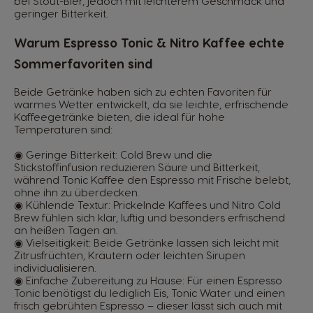
bei Stout-Bier, jedoch mit leichterem Geschmack und
geringer Bitterkeit.
Warum Espresso Tonic & Nitro Kaffee echte
Sommerfavoriten sind
Beide Getränke haben sich zu echten Favoriten für
warmes Wetter entwickelt, da sie leichte, erfrischende
Kaffeegetränke bieten, die ideal für hohe
Temperaturen sind:
◉ Geringe Bitterkeit: Cold Brew und die
Stickstoffinfusion reduzieren Säure und Bitterkeit,
während Tonic Kaffee den Espresso mit Frische belebt,
ohne ihn zu überdecken.
◉ Kühlende Textur: Prickelnde Kaffees und Nitro Cold
Brew fühlen sich klar, luftig und besonders erfrischend
an heißen Tagen an.
◉ Vielseitigkeit: Beide Getränke lassen sich leicht mit
Zitrusfrüchten, Kräutern oder leichten Sirupen
individualisieren.
◉ Einfache Zubereitung zu Hause: Für einen Espresso
Tonic benötigst du lediglich Eis, Tonic Water und einen
frisch gebrühten Espresso – dieser lässt sich auch mit