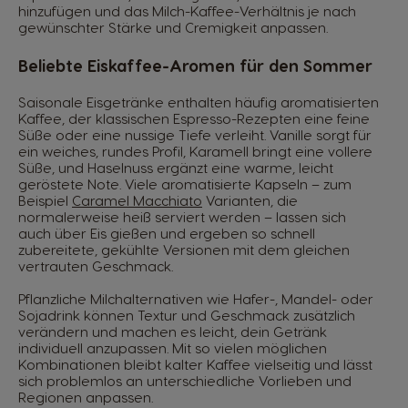
hinzufügen und das Milch-Kaffee-Verhältnis je nach
gewünschter Stärke und Cremigkeit anpassen.
Beliebte Eiskaffee-Aromen für den Sommer
Saisonale Eisgetränke enthalten häufig aromatisierten
Kaffee, der klassischen Espresso-Rezepten eine feine
Süße oder eine nussige Tiefe verleiht. Vanille sorgt für
ein weiches, rundes Profil, Karamell bringt eine vollere
Süße, und Haselnuss ergänzt eine warme, leicht
geröstete Note. Viele aromatisierte Kapseln – zum
Beispiel
Caramel Macchiato
Varianten, die
normalerweise heiß serviert werden – lassen sich
auch über Eis gießen und ergeben so schnell
zubereitete, gekühlte Versionen mit dem gleichen
vertrauten Geschmack.
Pflanzliche Milchalternativen wie Hafer-, Mandel- oder
Sojadrink können Textur und Geschmack zusätzlich
verändern und machen es leicht, dein Getränk
individuell anzupassen. Mit so vielen möglichen
Kombinationen bleibt kalter Kaffee vielseitig und lässt
sich problemlos an unterschiedliche Vorlieben und
Regionen anpassen.